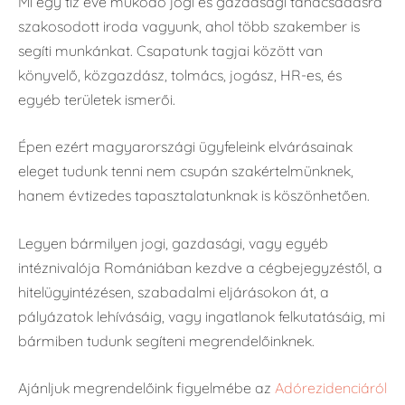
Mi egy tíz éve működő jogi és gazdasági tanácsadásra
szakosodott iroda vagyunk, ahol több szakember is
segíti munkánkat. Csapatunk tagjai között van
könyvelő, közgazdász, tolmács, jogász, HR-es, és
egyéb területek ismerői.
Épen ezért magyarországi ügyfeleink elvárásainak
eleget tudunk tenni nem csupán szakértelmünknek,
hanem évtizedes tapasztalatunknak is köszönhetően.
Legyen bármilyen jogi, gazdasági, vagy egyéb
intéznivalója Romániában kezdve a cégbejegyzéstől, a
hitelügyintézésen, szabadalmi eljárásokon át, a
pályázatok lehívásáig, vagy ingatlanok felkutatásáig, mi
bármiben tudunk segíteni megrendelőinknek.
Ajánljuk megrendelőink figyelmébe az
Adórezidenciáról