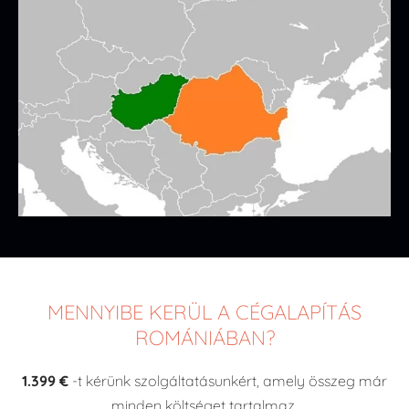
MENNYIBE KERÜL A CÉGALAPÍTÁS
ROMÁNIÁBAN?
1.399
€
-t kérünk szolgáltatásunkért, amely összeg már
minden költséget tartalmaz.