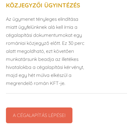
KÖZJEGYZŐI ÜGYINTÉZÉS
Az ügymenet tényleges elindítása
miatt ügyfelünknek alá kell írnia a
cégalapítási dokumentumokat egy
romániai közjegyző előtt. Ez 30 perc
alatt megoldható, ezt követően
munkatársunk beadja az illetékes
hivatalokba a cégalapítási kérvényt,
majd egy hét múlva elkészül a
megrendelő román KFT-je.
A CÉGALAPÍTÁS LÉPÉSEI