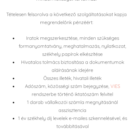
Tételesen felsorolva a következő szolgáltatásokat kapja
megrendelőnk pénzéért:
Iratok megszerkesztése, minden szükséges
formanyomtatvány, meghatalmazás, nyilatkozat,
székhely papírok elkészítése
Hivatalos tolmács biztosítása a dokumentumok
aláírásának idejére
Összes illeték, hivatali illeték
Adószám, közösségi szám bejegyzése,
VIES
rendszerbe történő iktatószám felvitel
1 darab vállalkozói számla megnyitásánál
asszisztencia
1 év székhely díj levelek e-mailes szkennelésével, és
továbbításával