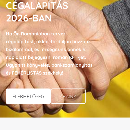
CÉGALAPÍTÁS
2026-BAN
Ha Ön Romániában tervez
cégalapítást, akkor forduljon hozzánk
bizalommal, és mi segítünk önnek 3
nap alatt bejegyezni román KFT-jét.
Ugyanitt könyvelés, bankszámlanyitás
és FEHÉRLISTÁS székhely!
ÁRAINK​
ELÉRHETŐSÉG​