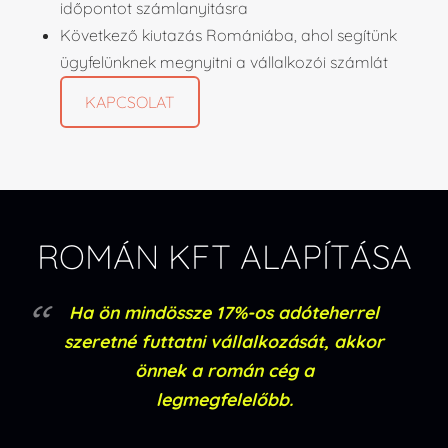
időpontot számlanyitásra
Következő kiutazás Romániába, ahol segítünk
ügyfelünknek megnyitni a vállalkozói számlát
KAPCSOLAT
ROMÁN KFT ALAPÍTÁSA
Ha ön mindössze 17%-os adóteherrel
szeretné futtatni vállalkozását, akkor
önnek a román cég a
legmegfelelőbb.