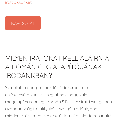
írott cikkünket
!
KAPCSOLAT​
MILYEN IRATOKAT KELL ALÁÍRNIA
A ROMÁN CÉG ALAPÍTÓJÁNAK
IRODÁNKBAN?
Számtalan bonyolultnak tűnő dokumentum
elkészítésére van szükség ahhoz, hogy valaki
megalapíthasson egy román S.R.L-t. Az iratdzsungelben
azonban világító fáklyaként szolgál irodánk, ahol
mindent előre megszerkesztünk, a cég tulajdonosának/