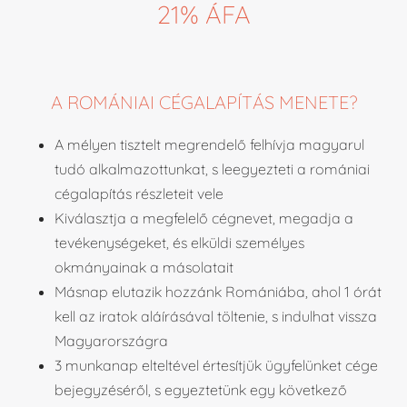
21% ÁFA
A ROMÁNIAI CÉGALAPÍTÁS MENETE?
A mélyen tisztelt megrendelő felhívja magyarul
tudó alkalmazottunkat, s leegyezteti a romániai
cégalapítás részleteit vele
Kiválasztja a megfelelő cégnevet, megadja a
tevékenységeket, és elküldi személyes
okmányainak a másolatait
Másnap elutazik hozzánk Romániába, ahol 1 órát
kell az iratok aláírásával töltenie, s indulhat vissza
Magyarországra
3 munkanap elteltével értesítjük ügyfelünket cége
bejegyzéséről, s egyeztetünk egy következő