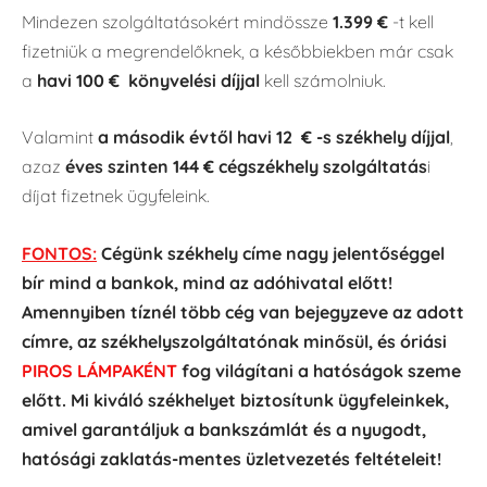
Mindezen szolgáltatásokért mindössze
1.399
€
-t kell
fizetniük a megrendelőknek, a későbbiekben már csak
a
havi 100
€
könyvelési díjjal
kell számolniuk.
Valamint
a második évtől havi 12
€
-s székhely díjjal
,
azaz
éves szinten 144
€
cégszékhely szolgáltatás
i
díjat fizetnek ügyfeleink.
FONTOS:
Cégünk székhely címe nagy jelentőséggel
bír mind a bankok, mind az adóhivatal előtt!
Amennyiben tíznél több cég van bejegyzeve az adott
címre, az székhelyszolgáltatónak minősül, és óriási
PIROS LÁMPAKÉNT
fog világítani a hatóságok szeme
előtt. Mi kiváló székhelyet biztosítunk ügyfeleinkek,
amivel garantáljuk a bankszámlát és a nyugodt,
hatósági zaklatás-mentes üzletvezetés feltételeit!