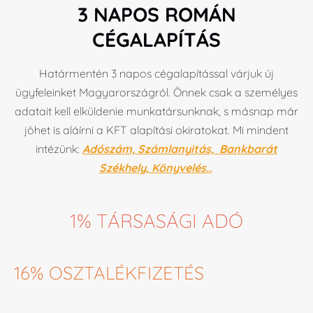
3 NAPOS ROMÁN
CÉGALAPÍTÁS
Határmentén 3 napos cégalapítással várjuk új
ügyfeleinket Magyarországról. Önnek csak a személyes
adatait kell elküldenie munkatársunknak, s másnap már
jöhet is aláírni a KFT alapítási okiratokat. Mi mindent
intézünk:
Adószám, Számlanyitás, Bankbarát
Székhely, Könyvelés..
.
1% TÁRSASÁGI ADÓ
16% OSZTALÉKFIZETÉS