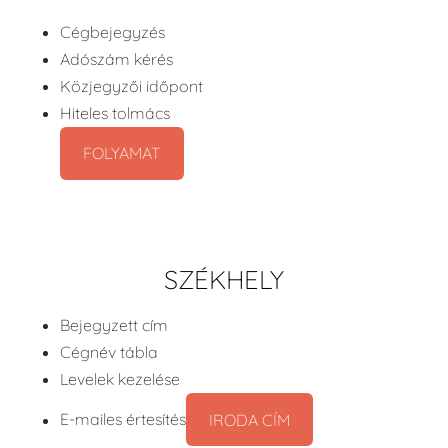
Cégbejegyzés
Adószám kérés
Közjegyzői időpont
Hiteles tolmács
FOLYAMAT
SZÉKHELY
Bejegyzett cím
Cégnév tábla
Levelek kezelése
E-mailes értesítés
IRODA CÍM