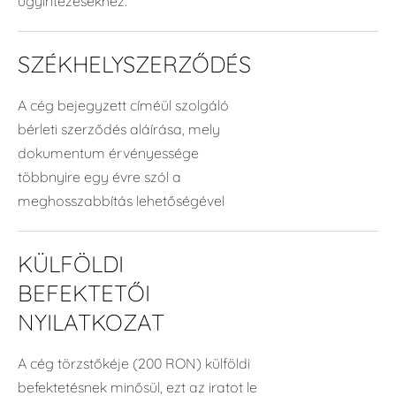
ügyintézésekhez.
SZÉKHELYSZERZŐDÉS
A cég bejegyzett címéül szolgáló
bérleti szerződés aláírása, mely
dokumentum érvényessége
többnyire egy évre szól a
meghosszabbítás lehetőségével
KÜLFÖLDI
BEFEKTETŐI
NYILATKOZAT
A cég törzstőkéje (200 RON) külföldi
befektetésnek minősül, ezt az iratot le