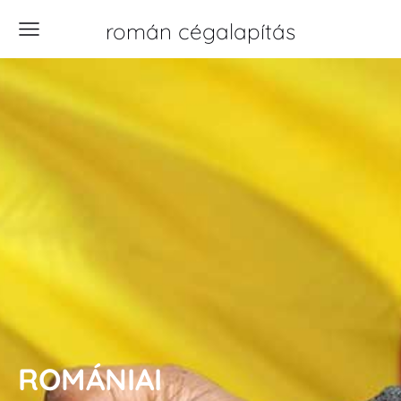
román cégalapítás
ROMÁNIAI